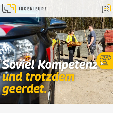
Soviel Kompetenz
und trotzdem
geerdet.