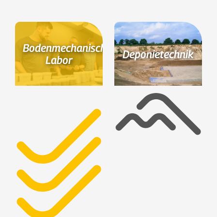
Bodenmechanisches
Deponietechnik
Labor